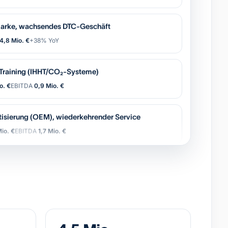
arke, wachsendes DTC-Geschäft
4,8 Mio. €
+38% YoY
-Training (IHHT/CO₂-Systeme)
o. €
EBITDA
0,9 Mio. €
tisierung (OEM), wiederkehrender Service
io. €
EBITDA
1,7 Mio. €
Gruppe, 11 Standorte, starke Marke
6,2 Mio. €
EBITDA
0,8 Mio. €
 Logistik-Broker, asset-light
Mio. €
EBITDA
2,4 Mio. €