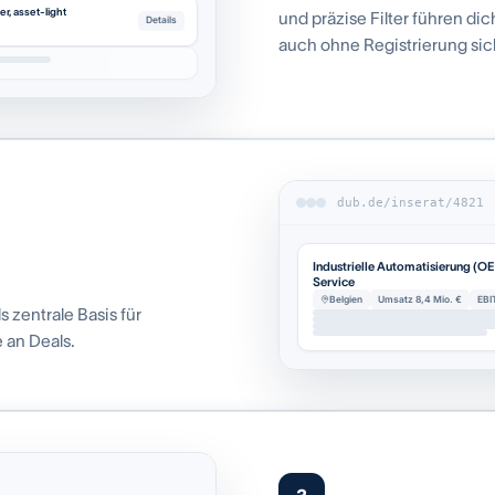
r, asset-light
und präzise Filter führen di
Details
auch ohne Registrierung sich
dub.de/inserat/4821
Industrielle Automatisierung (O
Service
Belgien
Umsatz 8,4 Mio. €
EBI
s zentrale Basis für
e an Deals.