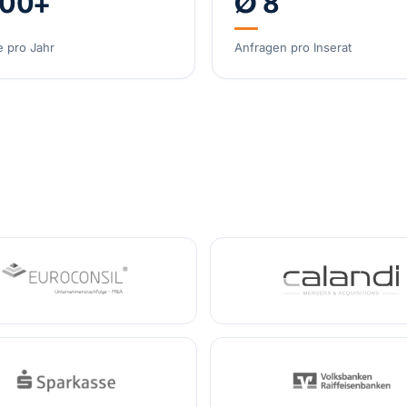
000+
Ø 8
Spezial-Kosmetikm
e pro Jahr
Anfragen pro Inserat
Deutschland
Umsatz
Spezialist Hypoxie
DACH
Umsatz
3,2 Mi