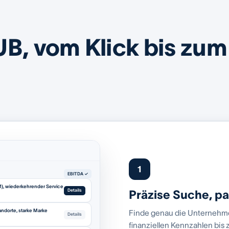
UB, vom Klick bis zum
1
EBITDA ✓
M), wiederkehrender Service
Details
Präzise Suche, p
andorte, starke Marke
Finde genau die Unternehmen
Details
finanziellen Kennzahlen bis 