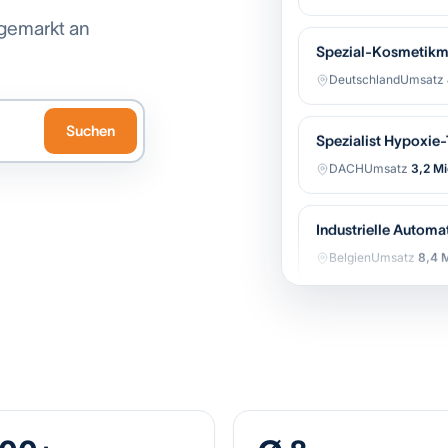
gemarkt an
Spezial-Kosmetikm
Deutschland
Umsatz
Spezialist Hypoxie
Suchen
DACH
Umsatz
3,2 Mi
Industrielle Automa
Belgien
Umsatz
8,4 M
Regionale Bäckerei-
Niederlande
Umsatz
Software-gestützter
Belgien
Umsatz
12,1 