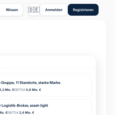
🇩🇪
Wissen
Anmelden
Registrieren
tisierung (OEM), wiederkehrender Service
io. €
EBITDA
1,7 Mio. €
Gruppe, 11 Standorte, starke Marke
6,2 Mio. €
EBITDA
0,8 Mio. €
 Logistik-Broker, asset-light
Mio. €
EBITDA
2,4 Mio. €