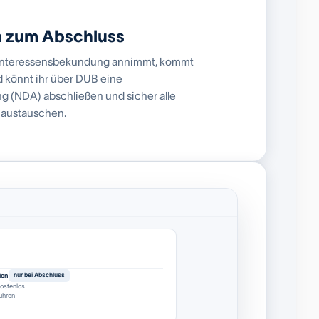
h zum Abschluss
e Interessensbekundung annimmt, kommt
 könnt ihr über DUB eine
 (NDA) abschließen und sicher alle
 austauschen.
ion
nur bei Abschluss
ostenlos
ühren