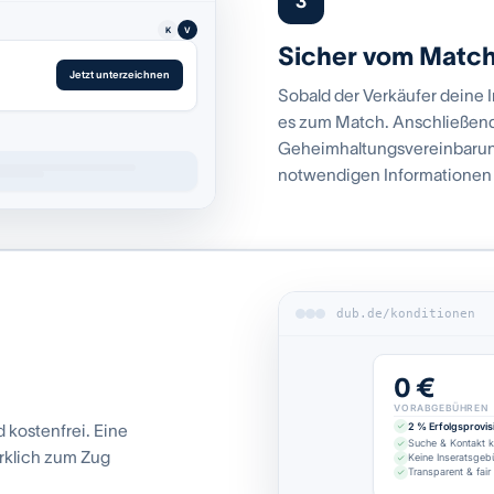
3
K
V
Sicher vom Matc
Jetzt unterzeichnen
Sobald der Verkäufer dein
es zum Match. Anschließend
Geheimhaltungsvereinbarung
notwendigen Informationen
dub.de/konditionen
0 €
VORABGEBÜHREN
2 % Erfolgsprovis
kostenfrei. Eine
Suche & Kontakt k
irklich zum Zug
Keine Inseratsgeb
Transparent & fair