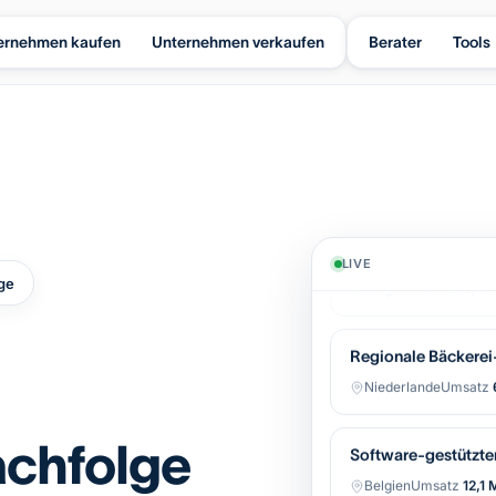
ernehmen kaufen
Unternehmen verkaufen
Berater
Tools
Industrielle Automa
LIVE
Belgien
Umsatz
8,4 M
ge
Regionale Bäckerei-
Niederlande
Umsatz
Software-gestützter
chfolge
Belgien
Umsatz
12,1 