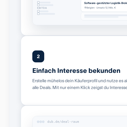
Software-gestützter Logistik-Broke
Belgien · Umsatz 12,1 Mio. €
EBITDA
2
Einfach Interesse bekunden
Erstelle mühelos dein Käuferprofil und nutze es al
alle Deals. Mit nur einem Klick zeigst du Interess
dub.de/deal-raum