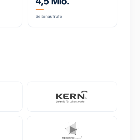
4,5 Mio.
arke, wachsendes DTC-Geschäft
Seitenaufrufe
4,8 Mio. €
+38% YoY
-Training (IHHT/CO₂-Systeme)
o. €
EBITDA
0,9 Mio. €