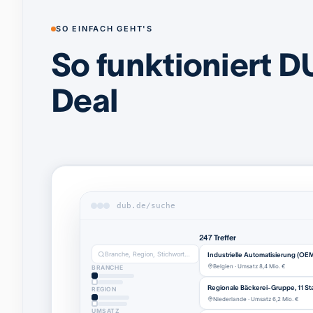
SO EINFACH GEHT'S
So funktioniert D
Deal
dub.de/suche
247 Treffer
Branche, Region, Stichwort…
Industrielle Automatisierung (OE
Belgien · Umsatz 8,4 Mio. €
BRANCHE
Regionale Bäckerei-Gruppe, 11 St
REGION
Niederlande · Umsatz 6,2 Mio. €
UMSATZ