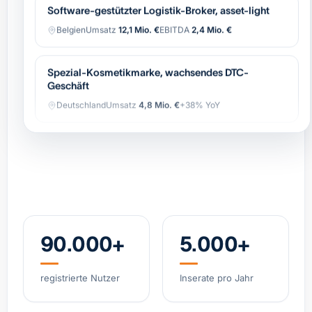
Belgien
Umsatz
12,1 Mio. €
EBITDA
2,4 Mio. €
Spezial-Kosmetikmarke, wachsendes DTC-
Geschäft
Deutschland
Umsatz
4,8 Mio. €
+38% YoY
Spezialist Hypoxie-Training (IHHT/CO₂-Systeme)
DACH
Umsatz
3,2 Mio. €
EBITDA
0,9 Mio. €
Industrielle Automatisierung (OEM),
wiederkehrender Service
Belgien
Umsatz
8,4 Mio. €
EBITDA
1,7 Mio. €
90.000+
5.000+
Regionale Bäckerei-Gruppe, 11 Standorte, starke
registrierte Nutzer
Inserate pro Jahr
Marke
Niederlande
Umsatz
6,2 Mio. €
EBITDA
0,8 Mio. €