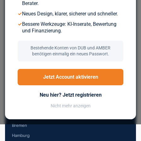
Berater.
Durchsuche über 5.000 geprüfte Unternehmen aus ganz
✓
Neues Design, klarer, sicherer und schneller.
Europa. Kostenlos, bis du wirklich zum Zug kommst.
✓
Bessere Werkzeuge: KI-Inserate, Bewertung
und Finanzierung.
Jetzt kostenlos registrieren
Bestehende Konten von DUB und AMBER
benötigen einmalig ein neues Passwort.
Nachfolge in Deutschland
Jetzt Account aktivieren
Baden-Württemberg
Neu hier? Jetzt registrieren
Bayern
Berlin
Nicht mehr anzeigen
Brandenburg
Bremen
Hamburg