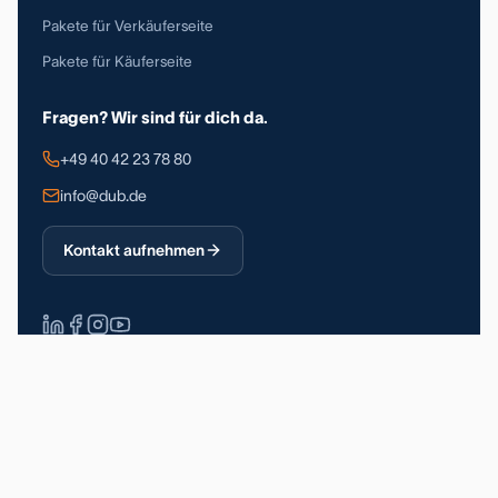
Pakete für Verkäuferseite
Pakete für Käuferseite
Fragen? Wir sind für dich da.
+49 40 42 23 78 80
info@dub.de
Kontakt aufnehmen
Über 90.000 registrierte Nutzer
DSGVO-konform
Made in Germany
Impressum
Datenschutz
Allgemeine Geschäftsbedingungen
© 2026 Deutsche Unternehmerbörse GmbH