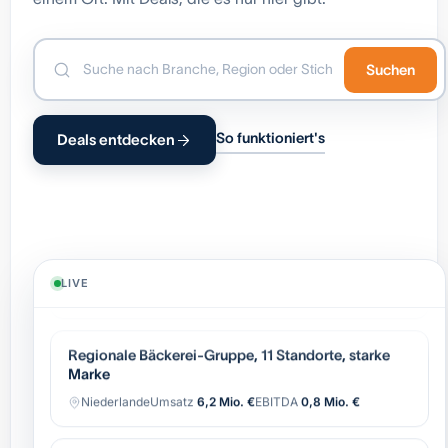
Suchen
So funktioniert's
Deals entdecken
Industrielle Automatisierung (OEM),
wiederkehrender Service
Belgien
Umsatz
8,4 Mio. €
EBITDA
1,7 Mio. €
LIVE
Regionale Bäckerei-Gruppe, 11 Standorte, starke
Marke
Niederlande
Umsatz
6,2 Mio. €
EBITDA
0,8 Mio. €
Software-gestützter Logistik-Broker, asset-light