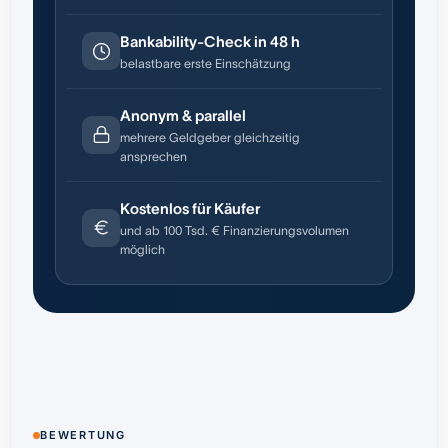
Bankability-Check in 48 h
belastbare erste Einschätzung
Anonym & parallel
mehrere Geldgeber gleichzeitig
ansprechen
Kostenlos für Käufer
und ab 100 Tsd. € Finanzierungsvolumen
möglich
BEWERTUNG