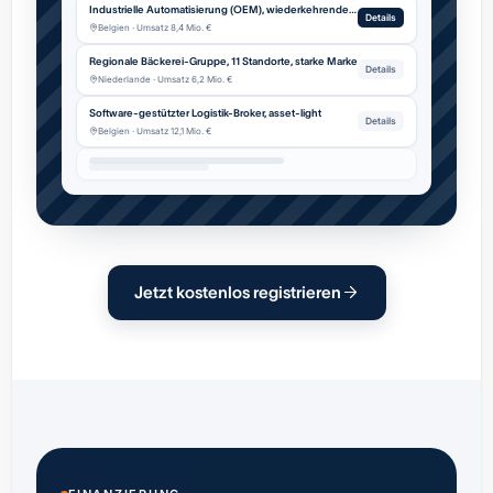
Industrielle Automatisierung (OEM), wiederkehrender Service
Details
Belgien · Umsatz 8,4 Mio. €
Regionale Bäckerei-Gruppe, 11 Standorte, starke Marke
Details
Niederlande · Umsatz 6,2 Mio. €
Software-gestützter Logistik-Broker, asset-light
Details
Belgien · Umsatz 12,1 Mio. €
Jetzt kostenlos registrieren