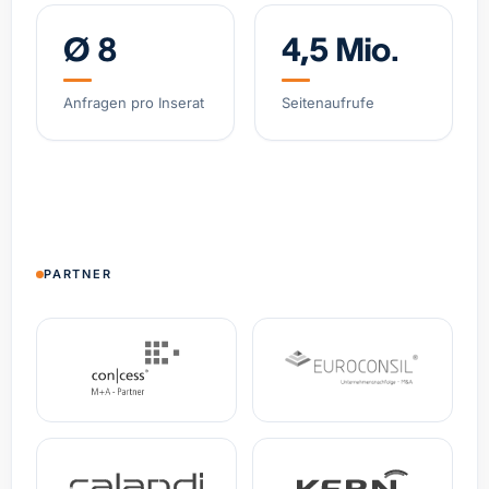
Ø 8
4,5 Mio.
Software-gestützter Logistik-Broker, asset-light
Belgien
Umsatz
12,1 Mio. €
EBITDA
2,4 Mio. €
Anfragen pro Inserat
Seitenaufrufe
Spezial-Kosmetikmarke, wachsendes DTC-
Geschäft
Deutschland
Umsatz
4,8 Mio. €
+38% YoY
Spezialist Hypoxie-Training (IHHT/CO₂-Systeme)
PARTNER
DACH
Umsatz
3,2 Mio. €
EBITDA
0,9 Mio. €