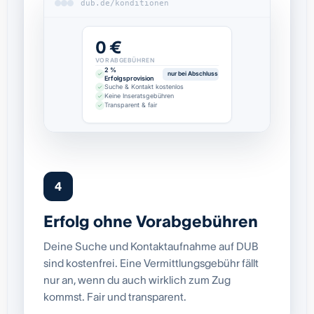
dub.de/konditionen
0 €
VORABGEBÜHREN
2 %
nur bei Abschluss
Erfolgsprovision
Suche & Kontakt kostenlos
Keine Inseratsgebühren
Transparent & fair
4
Erfolg ohne Vorabgebühren
Deine Suche und Kontaktaufnahme auf DUB
sind kostenfrei. Eine Vermittlungsgebühr fällt
nur an, wenn du auch wirklich zum Zug
kommst. Fair und transparent.