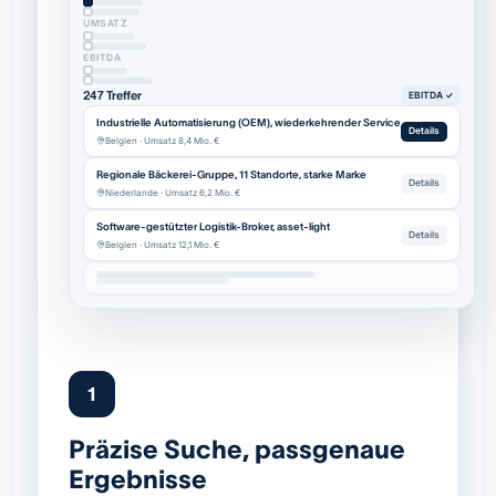
UMSATZ
EBITDA
247 Treffer
EBITDA ✓
Industrielle Automatisierung (OEM), wiederkehrender Service
Details
Belgien · Umsatz 8,4 Mio. €
Regionale Bäckerei-Gruppe, 11 Standorte, starke Marke
Details
Niederlande · Umsatz 6,2 Mio. €
Software-gestützter Logistik-Broker, asset-light
Details
Belgien · Umsatz 12,1 Mio. €
1
Präzise Suche, passgenaue
Ergebnisse