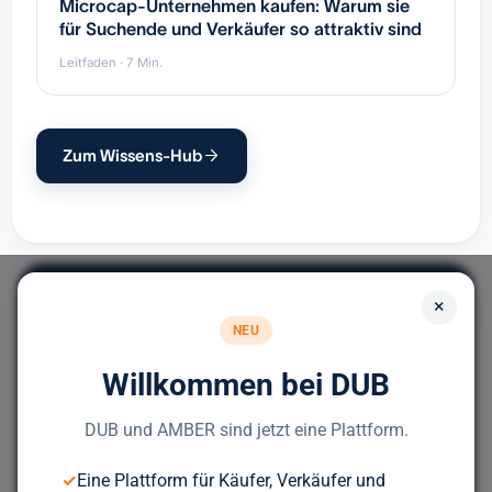
Microcap-Unternehmen kaufen: Warum sie
für Suchende und Verkäufer so attraktiv sind
Leitfaden · 7 Min.
Zum Wissens-Hub
×
NEU
Willkommen bei DUB
Europas führendes Portal für
Unternehmensnachfolge.
DUB und AMBER sind jetzt eine Plattform.
✓
Eine Plattform für Käufer, Verkäufer und
Bereit für deinen nächsten Deal?