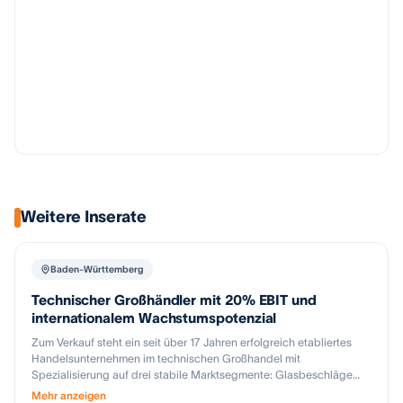
Weitere Inserate
Baden-Württemberg
Technischer Großhändler mit 20% EBIT und
internationalem Wachstumspotenzial
Zum Verkauf steht ein seit über 17 Jahren erfolgreich etabliertes
Handelsunternehmen im technischen Großhandel mit
Spezialisierung auf drei stabile Marktsegmente: Glasbeschläge
und Glastrennwandsysteme, Bowdenzüge und Seilzüge sowie
Mehr anzeigen