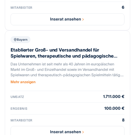
Online-Handel kombiniert mit langfristigen
Herstellerpartnerschaften. Das Unternehmen agiert als: •
6
MITARBEITER
Fachhändler für professionelle Licht-, Ton- und Eventtechnik •
Exklusiv-Distributor ausgewählter Marken in DE &amp;amp; AT •
Inserat ansehen
Projektpartner für B2B-Kunden, Kommunen und öffentliche
Auftraggeber • Webshop-Anbieter für B2C- und B2B-Kunden
Bayern
Etablierter Groß- und Versandhandel für
Spielwaren, therapeutische und pädagogische
Spielmittel
Das Unternehmen ist seit mehr als 40 Jahren im europäischen
Markt im Groß- und Einzelhandel sowie im Versandhandel mit
Spielwaren und therapeutisch-pädagogischen Spielmitteln tätig.
Der operative Standort mit eigenen Büro- und
Mehr anzeigen
Lagerlogistikstrukturen befindet sich in Franken; insgesamt
beschäftigt das Unternehmen acht Mitarbeitende. Im Zuge einer
1.711.000 €
altersbedingten Nachfolgeregelung soll das etablierte
UMSATZ
Unternehmen nun in neue Hände übergeben werden.
100.000 €
ERGEBNIS
8
MITARBEITER
Inserat ansehen