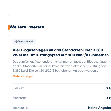
Weitere Inserate
Deutschland
Vier Biogasanlagen an drei Standorten über 3.380
kWel mit Umrüstungspfad auf 800 Nm3/h Biomethan
Das zum Verkauf stehende Unternehmen umfasst vier Biogasanlagen
an drei Standorten mit einer kombinierten elektrischen Leistung von
3.380 kWel. Die seit 2012/2013 betriebenen Anlagen werden
regelmäßig gewartet und befinden sich in einem guten technischen
Mehr anzeigen
Zustand. Mit einer Verarbeitungskapazität von über 80.000 Tonnen
Substrat pro Jahr verfügt das Unternehmen über eine regional
0 €
abgesicherte operative Grundlage.
UMSATZ
0 €
ERGEBNIS
Keine Angabe
MITARBEITER