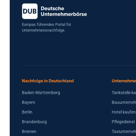
Erfahrung im technischen B2B-Umfeld sowie entsprechender
finanzieller Leistungsfähigkeit. Eine strukturierte Übergabe ist
vorgesehen.
Europas führendes Portal für
Unternehmensnachfolge.
Nachfolge in Deutschland
Unternehme
Baden-Württemberg
Tankstelle k
Bayern
Bauunterneh
Berlin
Hotel kaufen
Brandenburg
Pflegedienst
Bremen
Taxiunterne