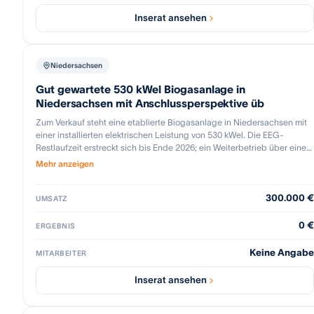
Inserat ansehen
Niedersachsen
Gut gewartete 530 kWel Biogasanlage in
Niedersachsen mit Anschlussperspektive üb
Zum Verkauf steht eine etablierte Biogasanlage in Niedersachsen mit
einer installierten elektrischen Leistung von 530 kWel. Die EEG-
Restlaufzeit erstreckt sich bis Ende 2026; ein Weiterbetrieb über eine
Teilnahme an der EEG-Ausschreibung ist vorgesehen und eine
Mehr anzeigen
entsprechende Entscheidungsgrundlage liegt vor. Die Anlage
befindet sich in einem gepflegten, sorgfältig gewarteten technischen
300.000 €
Zustand. Die Substratversorgung ist regional abgesichert: Ein
UMSATZ
wesentlicher Teil der benötigten Einsatzstoffe wird direkt von
Landwirten aus der Umgebung bezogen. Die Gärrestverwertung ist
0 €
ERGEBNIS
über ausreichend zur Verfügung stehende landwirtschaftliche Flächen
langfristig gesichert. Das Investment bietet einem Erwerber eine
Keine Angabe
MITARBEITER
etablierte Betriebsbasis mit klarer Anschlussperspektive über die
Ausschreibungsteilnahme sowie geringem operativem
Inserat ansehen
Komplexitätsgrad.