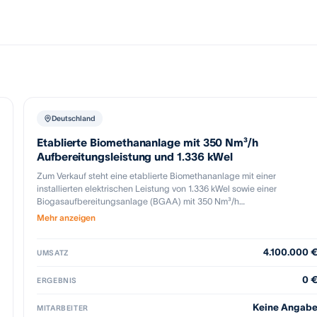
Deutschland
Etablierte Biomethananlage mit 350 Nm³/h
Aufbereitungsleistung und 1.336 kWel
Zum Verkauf steht eine etablierte Biomethananlage mit einer
installierten elektrischen Leistung von 1.336 kWel sowie einer
Biogasaufbereitungsanlage (BGAA) mit 350 Nm³/h
Einspeisekapazität. Die Anlage ist seit 2011/12 in Betrieb, wurde
Mehr anzeigen
regelmäßig gewartet und befindet sich in einem hochwertigen
technischen Zustand; nach Übernahme durch den heutigen
4.100.000 
Eigentümer wurden rund 4,3 Mio. € in die Sanierung investiert, sodass
UMSATZ
kein wesentlicher Investitionsstau besteht und weitere größere CapEx-
Maßnahmen derzeit nicht geplant sind. Ergänzt wird der Standort
0 
ERGEBNIS
durch eine Freiflächen-PV-Anlage mit 290 kWpeak. Die flexible
Fahrweise erlaubt die gezielte Steuerung zwischen EEG-vergüteter
Keine Angab
MITARBEITER
Verstromung und Biomethanproduktion aus NawaRo und