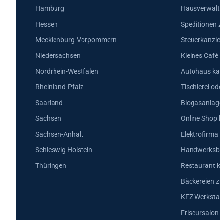
Hamburg
Hausverwalt
Hessen
Speditionen 
Mecklenburg-Vorpommern
Steuerkanzle
Niedersachsen
Kleines Café
Nordrhein-Westfalen
Autohaus ka
Rheinland-Pfalz
Tischlerei od
Saarland
Biogasanlag
Sachsen
Online Shop 
Sachsen-Anhalt
Elektrofirma
Schleswig Holstein
Handwerksbe
Thüringen
Restaurant k
Bäckereien z
KFZ Werkstat
Friseursalon