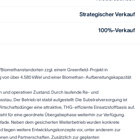
Strategischer Verkauf
100%-Verkauf
/Biomethanstandorten zzgl. einem Greenfield-Projekt in
ng von über 4.580 kWel und einer Biomethan-Aufbereitungskapazität
n und operativen Zustand. Durch laufende Re- und
stau. Der Betrieb ist stabil aufgestellt: Die Substratversorgung ist
rtschaftsdünger eine attraktive, THG-effiziente Einsatzstoffbasis auf.
steht für eine geordnete Übergabephase weiterhin zur Verfügung.
spfade. Neben dem gesicherten Weiterbetrieb wurden konkrete
 liegen weitere Entwicklungskonzepte vor, unter anderem zur
nen und Partnerschaften. Zusätzlich zur geplanten