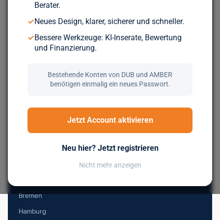
Berater.
Durchsuche über 5.000 geprüfte Unternehmen aus ganz
✓
Neues Design, klarer, sicherer und schneller.
Europa. Kostenlos, bis du wirklich zum Zug kommst.
✓
Bessere Werkzeuge: KI-Inserate, Bewertung
und Finanzierung.
Jetzt kostenlos registrieren
Bestehende Konten von DUB und AMBER
benötigen einmalig ein neues Passwort.
Nachfolge in Deutschland
Jetzt Account aktivieren
Baden-Württemberg
Neu hier? Jetzt registrieren
Bayern
Berlin
Nicht mehr anzeigen
Brandenburg
Bremen
Hamburg