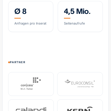
Ø 8
4,5 Mio.
Software-gestützter Logistik-Broker, asset-light
Belgien
Umsatz
12,1 Mio. €
EBITDA
2,4 Mio. €
Anfragen pro Inserat
Seitenaufrufe
Spezial-Kosmetikmarke, wachsendes DTC-
Geschäft
Deutschland
Umsatz
4,8 Mio. €
+38% YoY
Spezialist Hypoxie-Training (IHHT/CO₂-Systeme)
PARTNER
DACH
Umsatz
3,2 Mio. €
EBITDA
0,9 Mio. €