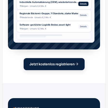
Industrielle Automatisierung (OEM), wiederkehrender Service
Details
Belgien · Umsatz 8,4 Mio. €
Regionale Bäckerei-Gruppe, 11 Standorte, starke Marke
Details
Niederlande · Umsatz 6,2 Mio. €
Software-gestützter Logistik-Broker, asset-light
Details
Belgien · Umsatz 12,1 Mio. €
Jetzt kostenlos registrieren