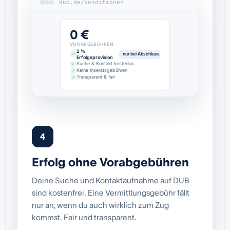
dub.de/konditionen
0 €
VORABGEBÜHREN
2 %
nur bei Abschluss
Erfolgsprovision
Suche & Kontakt kostenlos
Keine Inseratsgebühren
Transparent & fair
4
Erfolg ohne Vorabgebühren
Deine Suche und Kontaktaufnahme auf DUB
sind kostenfrei. Eine Vermittlungsgebühr fällt
nur an, wenn du auch wirklich zum Zug
kommst. Fair und transparent.