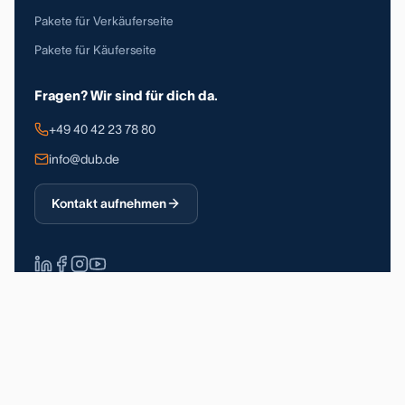
Pakete für Verkäuferseite
Pakete für Käuferseite
Fragen? Wir sind für dich da.
+49 40 42 23 78 80
info@dub.de
Kontakt aufnehmen
Über 90.000 registrierte Nutzer
DSGVO-konform
Made in Germany
Impressum
Datenschutz
Allgemeine Geschäftsbedingungen
© 2026 Deutsche Unternehmerbörse GmbH