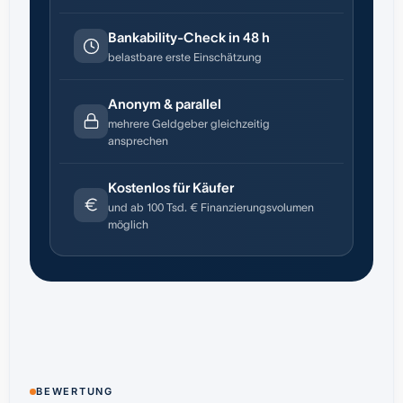
Bankability-Check in 48 h
belastbare erste Einschätzung
Anonym & parallel
mehrere Geldgeber gleichzeitig
ansprechen
Kostenlos für Käufer
und ab 100 Tsd. € Finanzierungsvolumen
möglich
BEWERTUNG