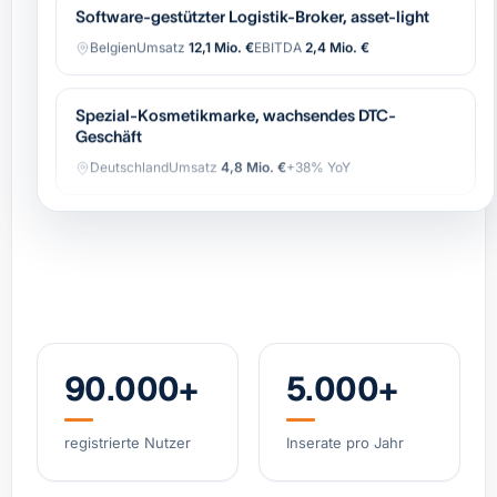
Belgien
Umsatz
12,1 Mio. €
EBITDA
2,4 Mio. €
Spezial-Kosmetikmarke, wachsendes DTC-
Geschäft
Deutschland
Umsatz
4,8 Mio. €
+38% YoY
Spezialist Hypoxie-Training (IHHT/CO₂-Systeme)
DACH
Umsatz
3,2 Mio. €
EBITDA
0,9 Mio. €
Industrielle Automatisierung (OEM),
wiederkehrender Service
Belgien
Umsatz
8,4 Mio. €
EBITDA
1,7 Mio. €
90.000+
5.000+
Regionale Bäckerei-Gruppe, 11 Standorte, starke
registrierte Nutzer
Inserate pro Jahr
Marke
Niederlande
Umsatz
6,2 Mio. €
EBITDA
0,8 Mio. €