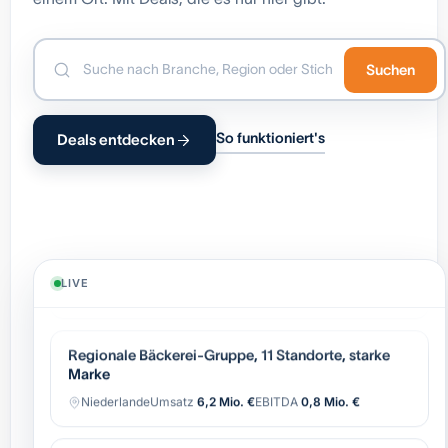
Suchen
So funktioniert's
Deals entdecken
Industrielle Automatisierung (OEM),
wiederkehrender Service
Belgien
Umsatz
8,4 Mio. €
EBITDA
1,7 Mio. €
LIVE
Regionale Bäckerei-Gruppe, 11 Standorte, starke
Marke
Niederlande
Umsatz
6,2 Mio. €
EBITDA
0,8 Mio. €
Software-gestützter Logistik-Broker, asset-light