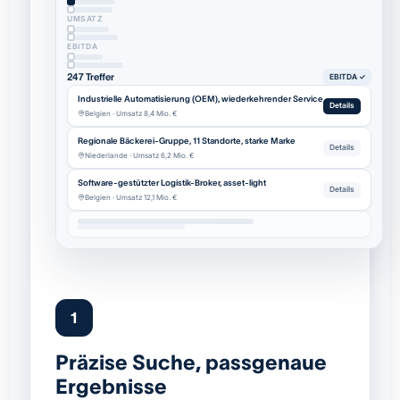
UMSATZ
EBITDA
247 Treffer
EBITDA ✓
Industrielle Automatisierung (OEM), wiederkehrender Service
Details
Belgien · Umsatz 8,4 Mio. €
Regionale Bäckerei-Gruppe, 11 Standorte, starke Marke
Details
Niederlande · Umsatz 6,2 Mio. €
Software-gestützter Logistik-Broker, asset-light
Details
Belgien · Umsatz 12,1 Mio. €
1
Präzise Suche, passgenaue
Ergebnisse