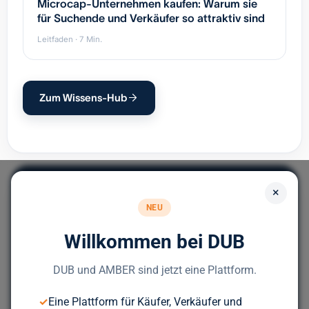
Microcap-Unternehmen kaufen: Warum sie
für Suchende und Verkäufer so attraktiv sind
Leitfaden · 7 Min.
Zum Wissens-Hub
×
NEU
Willkommen bei DUB
Europas führendes Portal für
Unternehmensnachfolge.
DUB und AMBER sind jetzt eine Plattform.
✓
Eine Plattform für Käufer, Verkäufer und
Bereit für deinen nächsten Deal?