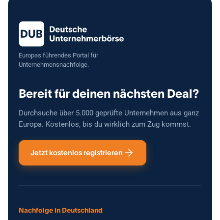
Öffnungszeiten. Weitere Vorteile: 1. Etablierte digitale Strukturen
unternehmerische Aufgabe, die mit Priorität behandelt wird.
(Terminbuchung, Kundenhistorie, Marketingtools). 2. Hoher
Bekanntheitsgrad durch starke Online-Präsenz und zahlreiche
positive Bewertungen. 3. Übergabe durch den derzeitigen Inhaber
mit begleitender Einarbeitungsphase möglich.
Europas führendes Portal für
Unternehmensnachfolge.
Bereit für deinen nächsten Deal?
Durchsuche über 5.000 geprüfte Unternehmen aus ganz
Europa. Kostenlos, bis du wirklich zum Zug kommst.
Jetzt kostenlos registrieren
Nachfolge in Deutschland