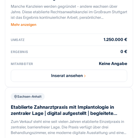
Manche Kanzleien werden gegründet - andere wachsen über
Jahre. Diese etablierte Rechtsanwaltskanzlei im Großraum Stuttgart
ist das Ergebnis kontinuierlicher Arbeit, persönlicher
Mandantenbindung und klarer fachlicher Positionierung über viele
Mehr anzeigen
Jahrzehnte. In dieser Zeit hat sich ein stabiler Mandantenstamm
entwickelt, der für eine verlässliche Auslastung und nachhaltige
1.250.000 €
Umsätze sorgt. Die Kanzlei ist organisatorisch sehr gut aufgestellt
UMSATZ
und bereits digital gut strukturiert, mit weiteren
Entwicklungsmöglichkeiten. Eine sofortige Fortführung ist
0 €
ERGEBNIS
problemlos möglich. Sie bietet der Nachfolgerin oder dem
Nachfolger nicht nur Mandate, sondern vor allem eines: Vertrauen.
Keine Angabe
MITARBEITER
Diese etablierte Rechtsanwaltskanzlei im Großraum Stuttgart ist
das Ergebnis kontinuierlicher Arbeit, persönlicher
Inserat ansehen
Mandantenbindung und klarer fachlicher Positionierung. Über viele
Jahre hinweg hat sich ein stabiler Mandantenstamm entwickelt, der
für verlässliche Auslastung und nachhaltige Umsätze sorgt. Die
Kanzlei ist organisatorisch gut aufgestellt, digital anschlussfähig
Sachsen-Anhalt
und sofort fortführungsfähig. Sie bietet dem Nachfolger nicht nur
Mandate, sondern vor allem eines: Vertrauen. Gesucht wird eine
Etablierte Zahnarztpraxis mit Implantologie in
Nachfolgerin oder ein Nachfolger, der auf bestehende Strukturen
zentraler Lage | digital aufgestellt | begleitete
aufbauen und diese weiterentwickeln möchte. Das Inserat erfolgt
Übergabe
Zum Verkauf steht eine seit vielen Jahren etablierte Einzelpraxis in
anonym aus Gründen der Diskretion. Weiterführende Informationen
zentraler, barrierefreier Lage. Die Praxis verfügt über drei
erhalten ernsthafte Interessenten nach Unterzeichnung einer
Behandlungszimmer, eine moderne digitale Ausstattung und eine
Vertraulichkeitsvereinbarung.