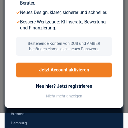
Berater.
Durchsuche über 5.000 geprüfte Unternehmen aus ganz
✓
Neues Design, klarer, sicherer und schneller.
Europa. Kostenlos, bis du wirklich zum Zug kommst.
✓
Bessere Werkzeuge: KI-Inserate, Bewertung
und Finanzierung.
Jetzt kostenlos registrieren
Bestehende Konten von DUB und AMBER
benötigen einmalig ein neues Passwort.
Nachfolge in Deutschland
Jetzt Account aktivieren
Baden-Württemberg
Neu hier? Jetzt registrieren
Bayern
Berlin
Nicht mehr anzeigen
Brandenburg
Bremen
Hamburg