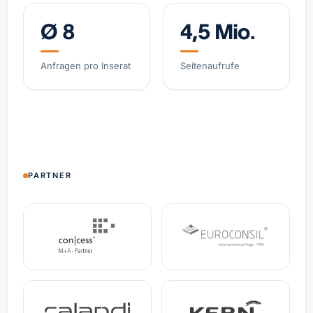
Ø 8
4,5 Mio.
Software-gestützter Logistik-Broker, asset-light
Belgien
Umsatz
12,1 Mio. €
EBITDA
2,4 Mio. €
Anfragen pro Inserat
Seitenaufrufe
Spezial-Kosmetikmarke, wachsendes DTC-
Geschäft
Deutschland
Umsatz
4,8 Mio. €
+38% YoY
Spezialist Hypoxie-Training (IHHT/CO₂-Systeme)
PARTNER
DACH
Umsatz
3,2 Mio. €
EBITDA
0,9 Mio. €