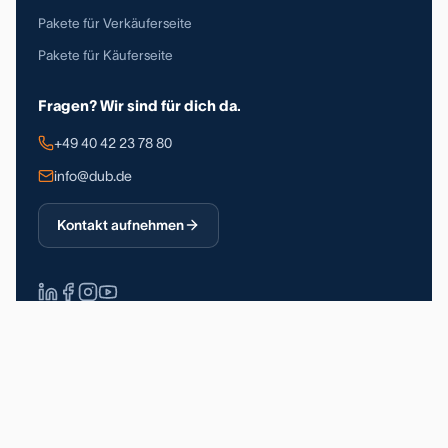
Pakete für Verkäuferseite
Pakete für Käuferseite
Fragen? Wir sind für dich da.
+49 40 42 23 78 80
info@dub.de
Kontakt aufnehmen
Über 90.000 registrierte Nutzer
DSGVO-konform
Made in Germany
Impressum
Datenschutz
Allgemeine Geschäftsbedingungen
© 2026 Deutsche Unternehmerbörse GmbH