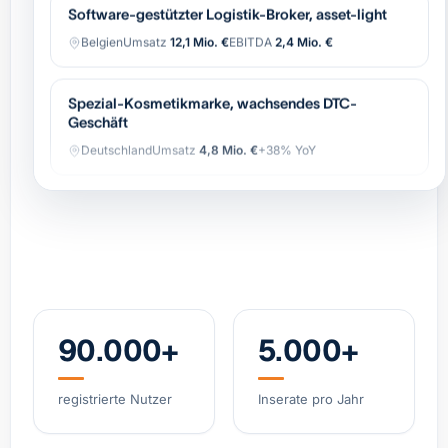
Belgien
Umsatz
12,1 Mio. €
EBITDA
2,4 Mio. €
Spezial-Kosmetikmarke, wachsendes DTC-
Geschäft
Deutschland
Umsatz
4,8 Mio. €
+38% YoY
Spezialist Hypoxie-Training (IHHT/CO₂-Systeme)
DACH
Umsatz
3,2 Mio. €
EBITDA
0,9 Mio. €
Industrielle Automatisierung (OEM),
wiederkehrender Service
Belgien
Umsatz
8,4 Mio. €
EBITDA
1,7 Mio. €
90.000+
5.000+
Regionale Bäckerei-Gruppe, 11 Standorte, starke
registrierte Nutzer
Inserate pro Jahr
Marke
Niederlande
Umsatz
6,2 Mio. €
EBITDA
0,8 Mio. €