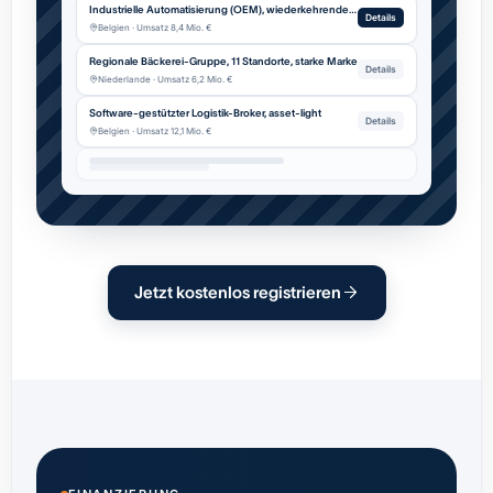
Industrielle Automatisierung (OEM), wiederkehrender Service
Details
Belgien · Umsatz 8,4 Mio. €
Regionale Bäckerei-Gruppe, 11 Standorte, starke Marke
Details
Niederlande · Umsatz 6,2 Mio. €
Software-gestützter Logistik-Broker, asset-light
Details
Belgien · Umsatz 12,1 Mio. €
Jetzt kostenlos registrieren