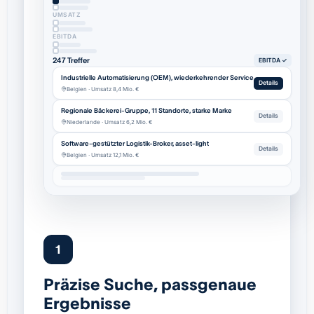
UMSATZ
EBITDA
247 Treffer
EBITDA ✓
Industrielle Automatisierung (OEM), wiederkehrender Service
Details
Belgien · Umsatz 8,4 Mio. €
Regionale Bäckerei-Gruppe, 11 Standorte, starke Marke
Details
Niederlande · Umsatz 6,2 Mio. €
Software-gestützter Logistik-Broker, asset-light
Details
Belgien · Umsatz 12,1 Mio. €
1
Präzise Suche, passgenaue
Ergebnisse