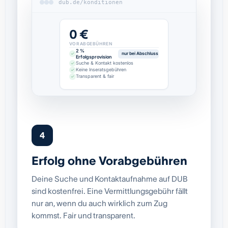
dub.de/konditionen
0 €
VORABGEBÜHREN
2 %
nur bei Abschluss
Erfolgsprovision
Suche & Kontakt kostenlos
Keine Inseratsgebühren
Transparent & fair
4
Erfolg ohne Vorabgebühren
Deine Suche und Kontaktaufnahme auf DUB
sind kostenfrei. Eine Vermittlungsgebühr fällt
nur an, wenn du auch wirklich zum Zug
kommst. Fair und transparent.