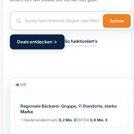
Suchen
So funktioniert's
Deals entdecken
Industrielle Automatisierung (OEM),
wiederkehrender Service
Belgien
Umsatz
8,4 Mio. €
EBITDA
1,7 Mio. €
LIVE
Regionale Bäckerei-Gruppe, 11 Standorte, starke
Marke
Niederlande
Umsatz
6,2 Mio. €
EBITDA
0,8 Mio. €
Software-gestützter Logistik-Broker, asset-light