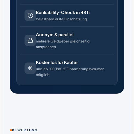
Bankability-Check in 48 h
belastbare erste Einschätzung
Anonym & parallel
mehrere Geldgeber gleichzeitig
ansprechen
Kostenlos für Käufer
und ab 100 Tsd. € Finanzierungsvolumen
möglich
BEWERTUNG