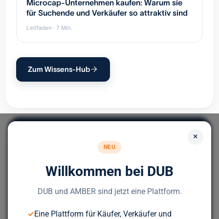
Microcap-Unternehmen kaufen: Warum sie
für Suchende und Verkäufer so attraktiv sind
Leitfaden · 7 Min.
Zum Wissens-Hub
×
NEU
Willkommen bei DUB
Europas führendes Portal für
Unternehmensnachfolge.
DUB und AMBER sind jetzt eine Plattform.
✓
Eine Plattform für Käufer, Verkäufer und
Bereit für deinen nächsten Deal?