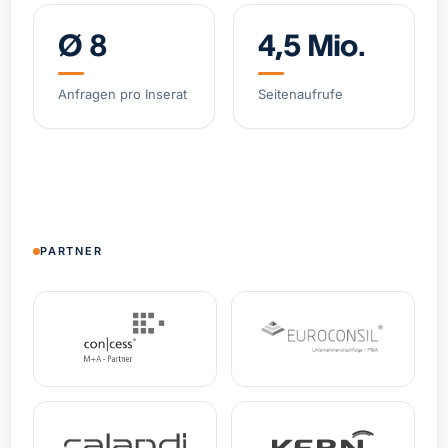
Ø 8
4,5 Mio.
Software-gestützter Logistik-Broker, asset-light
Belgien
Umsatz
12,1 Mio. €
EBITDA
2,4 Mio. €
Anfragen pro Inserat
Seitenaufrufe
Spezial-Kosmetikmarke, wachsendes DTC-
Geschäft
Deutschland
Umsatz
4,8 Mio. €
+38% YoY
Spezialist Hypoxie-Training (IHHT/CO₂-Systeme)
PARTNER
DACH
Umsatz
3,2 Mio. €
EBITDA
0,9 Mio. €