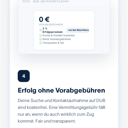
dub.de/konditionen
0 €
VORABGEBÜHREN
2 %
nur bei Abschluss
Erfolgsprovision
Suche & Kontakt kostenlos
Keine Inseratsgebühren
Transparent & fair
4
Erfolg ohne Vorabgebühren
Deine Suche und Kontaktaufnahme auf DUB
sind kostenfrei. Eine Vermittlungsgebühr fällt
nur an, wenn du auch wirklich zum Zug
kommst. Fair und transparent.