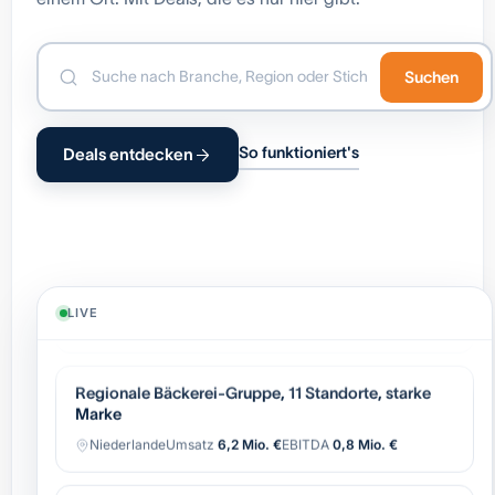
Suchen
So funktioniert's
Deals entdecken
Industrielle Automatisierung (OEM),
wiederkehrender Service
Belgien
Umsatz
8,4 Mio. €
EBITDA
1,7 Mio. €
LIVE
Regionale Bäckerei-Gruppe, 11 Standorte, starke
Marke
Niederlande
Umsatz
6,2 Mio. €
EBITDA
0,8 Mio. €
Software-gestützter Logistik-Broker, asset-light