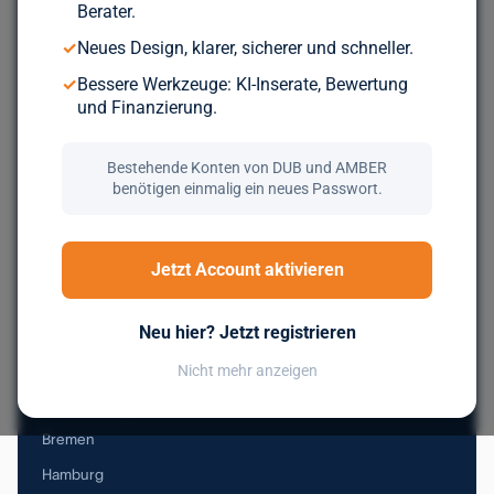
Berater.
Durchsuche über 5.000 geprüfte Unternehmen aus ganz
✓
Neues Design, klarer, sicherer und schneller.
Europa. Kostenlos, bis du wirklich zum Zug kommst.
✓
Bessere Werkzeuge: KI-Inserate, Bewertung
und Finanzierung.
Jetzt kostenlos registrieren
Bestehende Konten von DUB und AMBER
benötigen einmalig ein neues Passwort.
Nachfolge in Deutschland
Jetzt Account aktivieren
Baden-Württemberg
Neu hier? Jetzt registrieren
Bayern
Berlin
Nicht mehr anzeigen
Brandenburg
Bremen
Hamburg