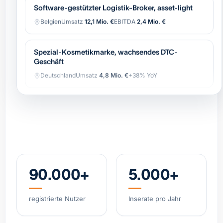
Belgien
Umsatz
12,1 Mio. €
EBITDA
2,4 Mio. €
Spezial-Kosmetikmarke, wachsendes DTC-
Geschäft
Deutschland
Umsatz
4,8 Mio. €
+38% YoY
Spezialist Hypoxie-Training (IHHT/CO₂-Systeme)
DACH
Umsatz
3,2 Mio. €
EBITDA
0,9 Mio. €
Industrielle Automatisierung (OEM),
wiederkehrender Service
Belgien
Umsatz
8,4 Mio. €
EBITDA
1,7 Mio. €
90.000+
5.000+
Regionale Bäckerei-Gruppe, 11 Standorte, starke
registrierte Nutzer
Inserate pro Jahr
Marke
Niederlande
Umsatz
6,2 Mio. €
EBITDA
0,8 Mio. €