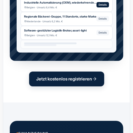
Industrielle Automatisierung (OEM), wiederkehrender Service
Details
Belgien · Umsatz 8,4 Mio. €
Regionale Bäckerei-Gruppe, 11 Standorte, starke Marke
Details
Niederlande · Umsatz 6,2 Mio. €
Software-gestützter Logistik-Broker, asset-light
Details
Belgien · Umsatz 12,1 Mio. €
Jetzt kostenlos registrieren