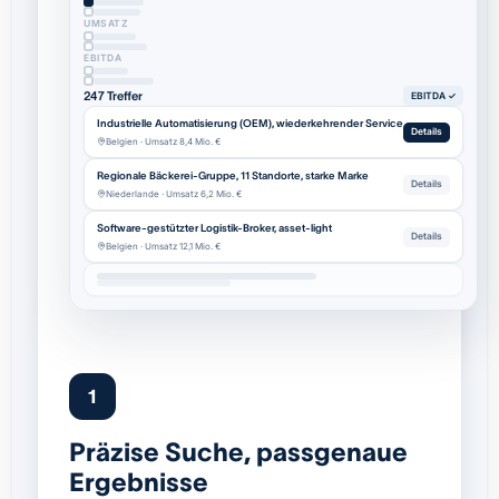
UMSATZ
EBITDA
247 Treffer
EBITDA ✓
Industrielle Automatisierung (OEM), wiederkehrender Service
Details
Belgien · Umsatz 8,4 Mio. €
Regionale Bäckerei-Gruppe, 11 Standorte, starke Marke
Details
Niederlande · Umsatz 6,2 Mio. €
Software-gestützter Logistik-Broker, asset-light
Details
Belgien · Umsatz 12,1 Mio. €
1
Präzise Suche, passgenaue
Ergebnisse