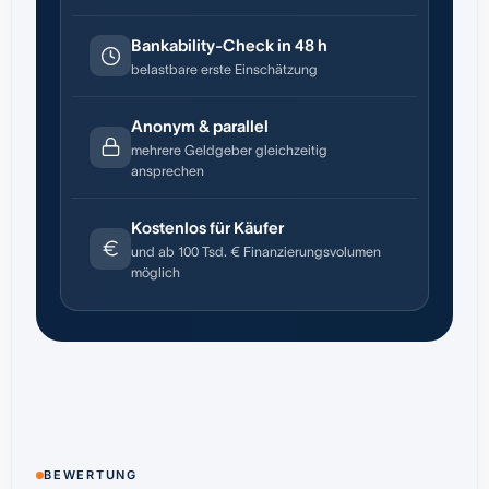
Bankability-Check in 48 h
belastbare erste Einschätzung
Anonym & parallel
mehrere Geldgeber gleichzeitig
ansprechen
Kostenlos für Käufer
und ab 100 Tsd. € Finanzierungsvolumen
möglich
BEWERTUNG