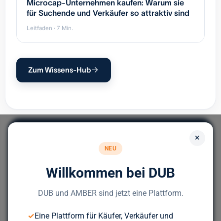
Microcap-Unternehmen kaufen: Warum sie
für Suchende und Verkäufer so attraktiv sind
Leitfaden · 7 Min.
Zum Wissens-Hub
×
NEU
Willkommen bei DUB
Europas führendes Portal für
Unternehmensnachfolge.
DUB und AMBER sind jetzt eine Plattform.
✓
Eine Plattform für Käufer, Verkäufer und
Bereit für deinen nächsten Deal?