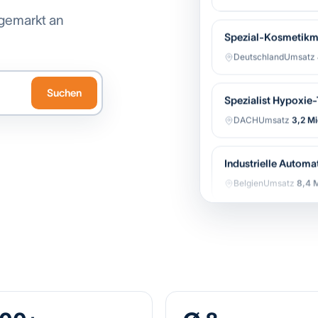
gemarkt an
Spezial-Kosmetikm
Deutschland
Umsatz
Spezialist Hypoxie
Suchen
DACH
Umsatz
3,2 Mi
Industrielle Automa
Belgien
Umsatz
8,4 M
Regionale Bäckerei-
Niederlande
Umsatz
Software-gestützter
Belgien
Umsatz
12,1 