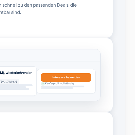
ch schnell zu den passenden Deals, die
tbar sind.
EM), wiederkehrender
Interesse bekunden
TDA 1,7 Mio. €
Käuferprofil vollständig