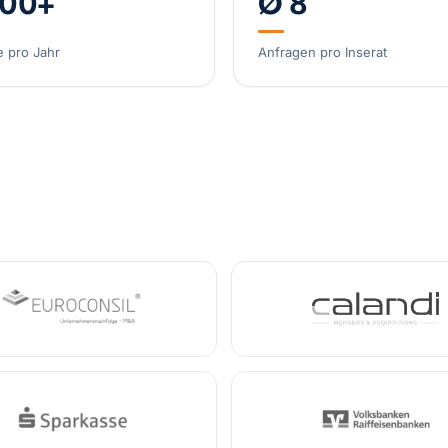
000+
Ø 8
Spezial-Kosmetikm
e pro Jahr
Anfragen pro Inserat
Deutschland
Umsatz
Spezialist Hypoxie
DACH
Umsatz
3,2 Mi