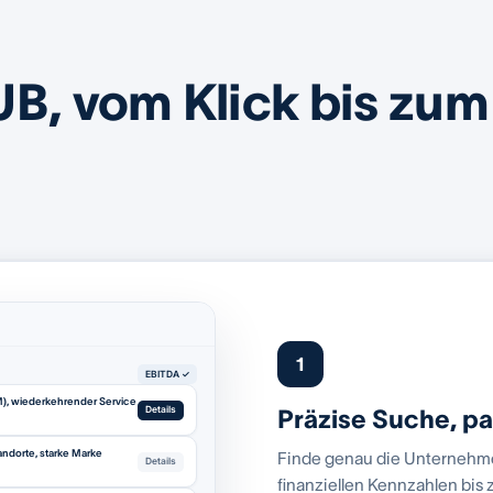
UB, vom Klick bis zum
1
EBITDA ✓
M), wiederkehrender Service
Details
Präzise Suche, p
andorte, starke Marke
Finde genau die Unternehmen
Details
finanziellen Kennzahlen bis 