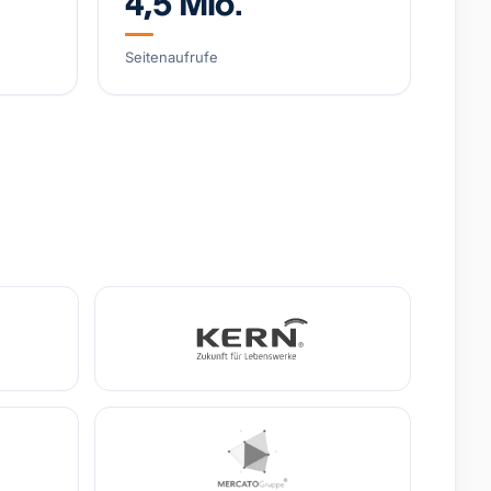
4,5 Mio.
arke, wachsendes DTC-Geschäft
Seitenaufrufe
4,8 Mio. €
+38% YoY
-Training (IHHT/CO₂-Systeme)
o. €
EBITDA
0,9 Mio. €