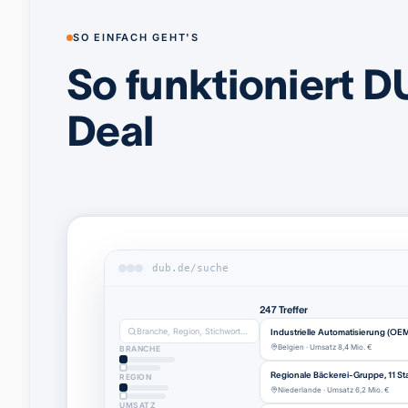
SO EINFACH GEHT'S
So funktioniert D
Deal
dub.de/suche
247 Treffer
Branche, Region, Stichwort…
Industrielle Automatisierung (OE
Belgien · Umsatz 8,4 Mio. €
BRANCHE
Regionale Bäckerei-Gruppe, 11 St
REGION
Niederlande · Umsatz 6,2 Mio. €
UMSATZ