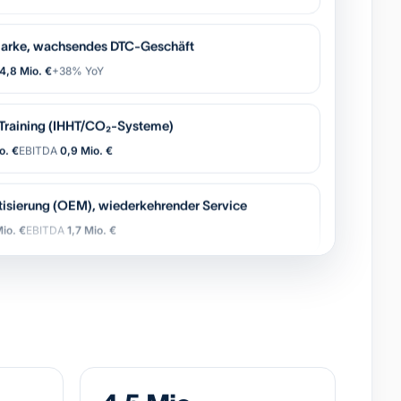
arke, wachsendes DTC-Geschäft
4,8 Mio. €
+38% YoY
-Training (IHHT/CO₂-Systeme)
o. €
EBITDA
0,9 Mio. €
tisierung (OEM), wiederkehrender Service
io. €
EBITDA
1,7 Mio. €
Gruppe, 11 Standorte, starke Marke
6,2 Mio. €
EBITDA
0,8 Mio. €
 Logistik-Broker, asset-light
Mio. €
EBITDA
2,4 Mio. €