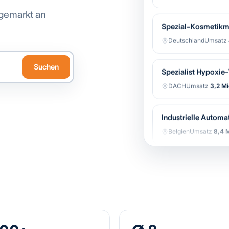
gemarkt an
Spezial-Kosmetikm
Deutschland
Umsatz
Spezialist Hypoxie
Suchen
DACH
Umsatz
3,2 Mi
Industrielle Automa
Belgien
Umsatz
8,4 M
Regionale Bäckerei-
Niederlande
Umsatz
Software-gestützter
Belgien
Umsatz
12,1 