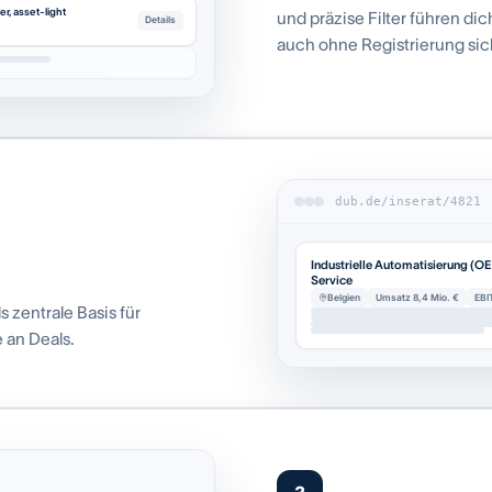
r, asset-light
und präzise Filter führen di
Details
auch ohne Registrierung sich
dub.de/inserat/4821
Industrielle Automatisierung (O
Service
Belgien
Umsatz 8,4 Mio. €
EBI
s zentrale Basis für
e an Deals.