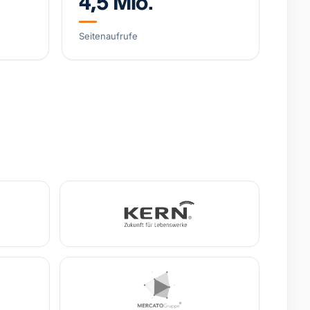
4,5 Mio.
arke, wachsendes DTC-Geschäft
Seitenaufrufe
4,8 Mio. €
+38% YoY
-Training (IHHT/CO₂-Systeme)
o. €
EBITDA
0,9 Mio. €