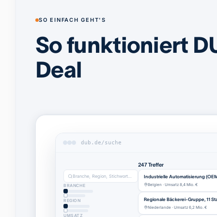
SO EINFACH GEHT'S
So funktioniert D
Deal
dub.de/suche
247 Treffer
Branche, Region, Stichwort…
Industrielle Automatisierung (OE
Belgien · Umsatz 8,4 Mio. €
BRANCHE
Regionale Bäckerei-Gruppe, 11 St
REGION
Niederlande · Umsatz 6,2 Mio. €
UMSATZ