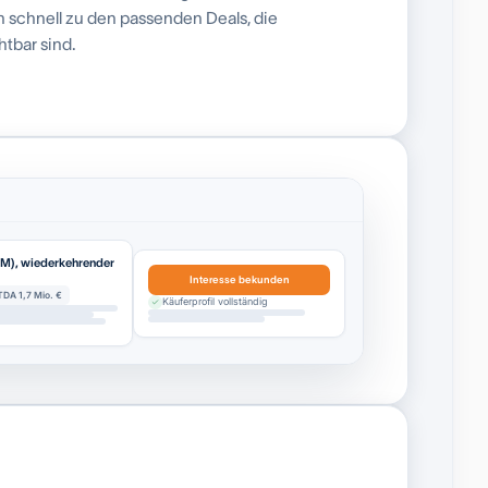
ch schnell zu den passenden Deals, die
tbar sind.
EM), wiederkehrender
Interesse bekunden
TDA 1,7 Mio. €
Käuferprofil vollständig