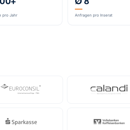
000+
Ø 8
Spezial-Kosmetikm
e pro Jahr
Anfragen pro Inserat
Deutschland
Umsatz
Spezialist Hypoxie
DACH
Umsatz
3,2 Mi