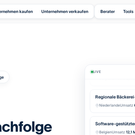
ernehmen kaufen
Unternehmen verkaufen
Berater
Tools
Industrielle Automa
LIVE
Belgien
Umsatz
8,4 M
ge
Regionale Bäckerei-
Niederlande
Umsatz
Software-gestützter
chfolge
Belgien
Umsatz
12,1 