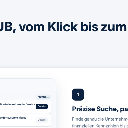
UB, vom Klick bis zum
1
EBITDA ✓
M), wiederkehrender Service
Details
Präzise Suche, p
andorte, starke Marke
Finde genau die Unternehmen
Details
finanziellen Kennzahlen bis 