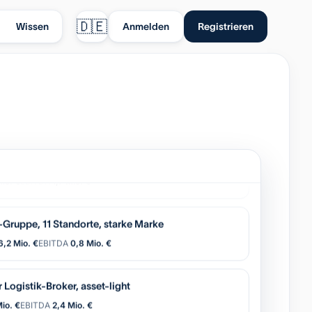
🇩🇪
Wissen
Anmelden
Registrieren
tisierung (OEM), wiederkehrender Service
io. €
EBITDA
1,7 Mio. €
Gruppe, 11 Standorte, starke Marke
6,2 Mio. €
EBITDA
0,8 Mio. €
 Logistik-Broker, asset-light
Mio. €
EBITDA
2,4 Mio. €