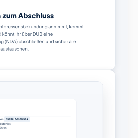
h zum Abschluss
e Interessensbekundung annimmt, kommt
 könnt ihr über DUB eine
 (NDA) abschließen und sicher alle
 austauschen.
ion
nur bei Abschluss
ostenlos
ühren