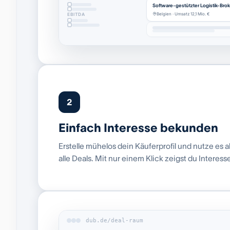
Software-gestützter Logistik-Broke
Belgien · Umsatz 12,1 Mio. €
EBITDA
2
Einfach Interesse bekunden
Erstelle mühelos dein Käuferprofil und nutze es al
alle Deals. Mit nur einem Klick zeigst du Interess
dub.de/deal-raum