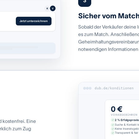
3
K
V
Sicher vom Matc
Jetzt unterzeichnen
Sobald der Verkäufer dein
es zum Match. Anschließend
Geheimhaltungsvereinbarung
notwendigen Informationen
dub.de/konditionen
0 €
VORABGEBÜHREN
2 % Erfolgsprovis
kostenfrei. Eine
Suche & Kontakt k
irklich zum Zug
Keine Inseratsgeb
Transparent & fair